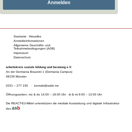
Anmelden
Startseite · Aktuelles
Anmeldeinformationen
Allgemeine Geschäfts- und
Teilnahmebedingungen (AGB)
Impressum
Datenschutz
arbeitskreis soziale bildung und beratung e.V.
An der Germania Brauerei 1 (Germania Campus)
48159 Münster
0251 – 277 230
·
kontakt@asbb.ms
Öffnungszeiten: mo & do 14:00 – 18:00 Uhr · di & mi 9:00 – 13:00 Uhr
Die REACT-EU-Mittel unterstützen die mediale Ausstattung und digitale Infrastruktur
as
b
des