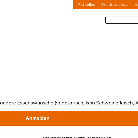
Aktuelles
Wir über uns…
T
ndere Essenswünsche (vegetarisch, kein Schweinefleisch, Al
Anmelden
arbeitskreis soziale bildung und beratung e.V.