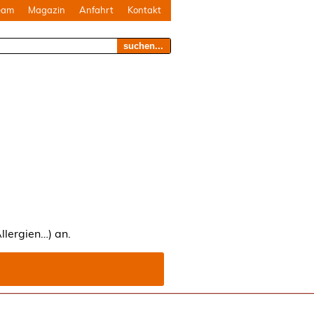
eam
Magazin
Anfahrt
Kontakt
suchen...
lergien…) an.