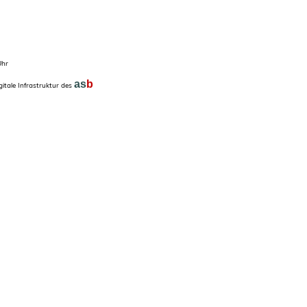
Uhr
as
b
itale Infrastruktur des