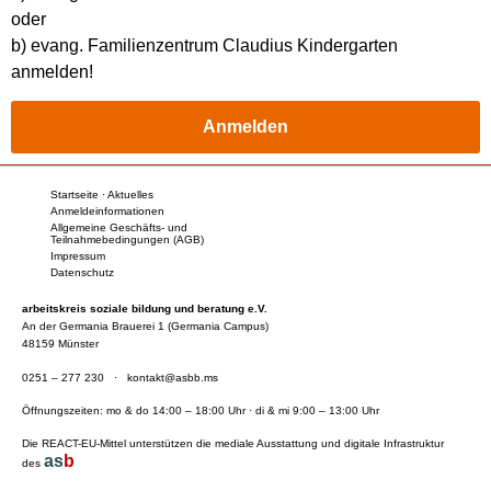
oder
b) evang. Familienzentrum Claudius Kindergarten
anmelden!
Anmelden
Startseite · Aktuelles
Anmeldeinformationen
Allgemeine Geschäfts- und
Teilnahmebedingungen (AGB)
Impressum
Datenschutz
arbeitskreis soziale bildung und beratung e.V.
An der Germania Brauerei 1 (Germania Campus)
48159 Münster
0251 – 277 230
·
kontakt@asbb.ms
Öffnungszeiten: mo & do 14:00 – 18:00 Uhr · di & mi 9:00 – 13:00 Uhr
Die REACT-EU-Mittel unterstützen die mediale Ausstattung und digitale Infrastruktur
as
b
des