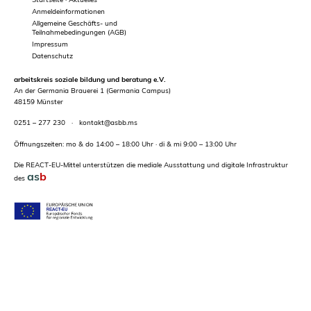
Anmeldeinformationen
Allgemeine Geschäfts- und
Teilnahmebedingungen (AGB)
Impressum
Datenschutz
arbeitskreis soziale bildung und beratung e.V.
An der Germania Brauerei 1 (Germania Campus)
48159 Münster
0251 – 277 230
·
kontakt@asbb.ms
Öffnungszeiten: mo & do 14:00 – 18:00 Uhr · di & mi 9:00 – 13:00 Uhr
Die REACT-EU-Mittel unterstützen die mediale Ausstattung und digitale Infrastruktur
as
b
des