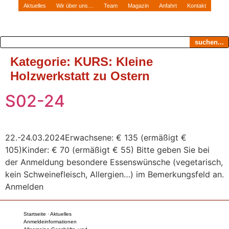
Aktuelles
Wir über uns…
Team
Magazin
Anfahrt
Kontakt
suchen...
Kategorie:
KURS: Kleine
Holzwerkstatt zu Ostern
S02-24
22.-24.03.2024Erwachsene: € 135 (ermäßigt €
105)Kinder: € 70 (ermäßigt € 55) Bitte geben Sie bei
der Anmeldung besondere Essenswünsche (vegetarisch,
kein Schweinefleisch, Allergien…) im Bemerkungsfeld an.
Anmelden
Startseite · Aktuelles
Anmeldeinformationen