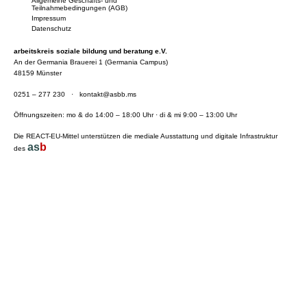
Allgemeine Geschäfts- und
Teilnahmebedingungen (AGB)
Impressum
Datenschutz
arbeitskreis soziale bildung und beratung e.V.
An der Germania Brauerei 1 (Germania Campus)
48159 Münster
0251 – 277 230
·
kontakt@asbb.ms
Öffnungszeiten: mo & do 14:00 – 18:00 Uhr · di & mi 9:00 – 13:00 Uhr
Die REACT-EU-Mittel unterstützen die mediale Ausstattung und digitale Infrastruktur
as
b
des