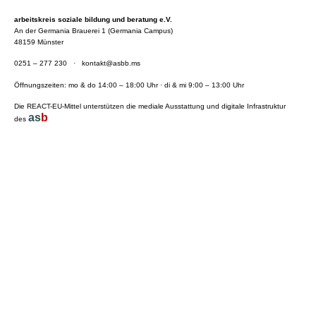
arbeitskreis soziale bildung und beratung e.V.
An der Germania Brauerei 1 (Germania Campus)
48159 Münster
0251 – 277 230
·
kontakt@asbb.ms
Öffnungszeiten: mo & do 14:00 – 18:00 Uhr · di & mi 9:00 – 13:00 Uhr
Die REACT-EU-Mittel unterstützen die mediale Ausstattung und digitale Infrastruktur
as
b
des