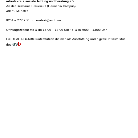
arbeitskreis soziale bildung und beratung e.V.
An der Germania Brauerei 1 (Germania Campus)
48159 Münster
0251 – 277 230
·
kontakt@asbb.ms
Öffnungszeiten: mo & do 14:00 – 18:00 Uhr · di & mi 9:00 – 13:00 Uhr
Die REACT-EU-Mittel unterstützen die mediale Ausstattung und digitale Infrastruktur
as
b
des