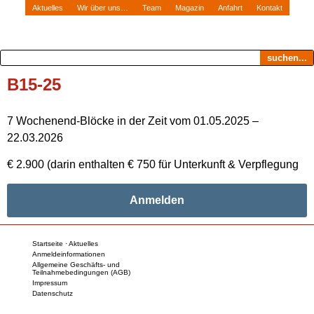
Aktuelles
Wir über uns…
Team
Magazin
Anfahrt
Kontakt
suchen...
B15-25
7 Wochenend-Blöcke in der Zeit vom 01.05.2025 –
22.03.2026
€ 2.900 (darin enthalten € 750 für Unterkunft & Verpflegung
Anmelden
Startseite · Aktuelles
Anmeldeinformationen
Allgemeine Geschäfts- und
Teilnahmebedingungen (AGB)
Impressum
Datenschutz