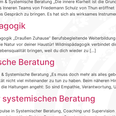
 & Systemische Beratung „Die innere Klarheit ist die Grun
Inneren Teams von Friedemann Schulz von Thun eröffnet vie
ns Gespräch zu bringen. Es hat sich als wirksames Instrumen
dagogik
dagogik „Draußen Zuhause“ Berufsbegleitende Weiterbildung
e Natur vor deiner Haustür! Wildnispädagogik verbindet dich
ebensqualität bringen, weil du dich wieder zu […]
ische Beratung
t & Systemische Beratung „Es muss doch mehr als alles geb
tät nicht viel miteinander zu tun zu haben. Beim näheren H
s die Haltungen angeht: So sind Empathie, Verantwortung, 
er systemischen Beratung
lse in Systemischer Beratung, Coaching und Supervision „Kre