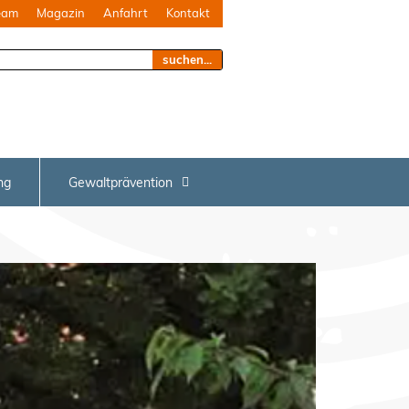
eam
Magazin
Anfahrt
Kontakt
suchen...
ng
Gewaltprävention