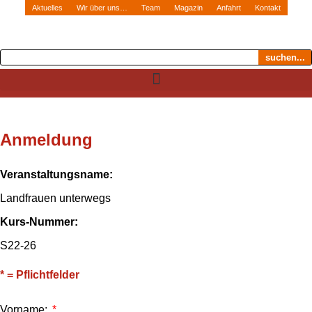
Aktuelles
Wir über uns…
Team
Magazin
Anfahrt
Kontakt
suchen...
Anmeldung
Veranstaltungsname:
Landfrauen unterwegs
Kurs-Nummer:
S22-26
* = Pflichtfelder
Vorname: