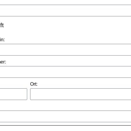
ft
n:
er:
Ort: