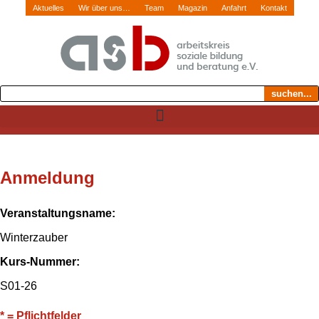
Aktuelles
Wir über uns…
Team
Magazin
Anfahrt
Kontakt
suchen...
Anmeldung
Veranstaltungsname:
Winterzauber
Kurs-Nummer:
S01-26
* = Pflichtfelder