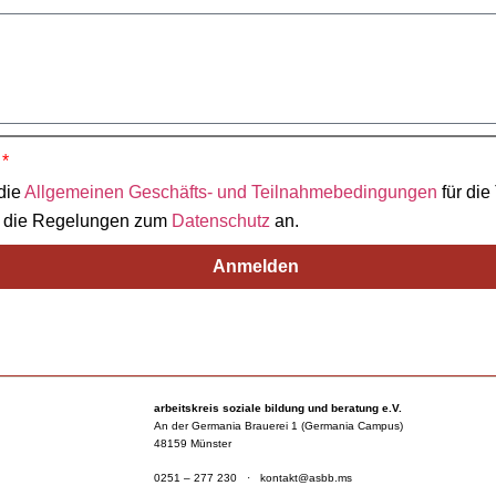
 die
Allgemeinen Geschäfts- und Teilnahmebedingungen
für die
e die Regelungen zum
Datenschutz
an.
Anmelden
arbeitskreis soziale bildung und beratung e.V.
An der Germania Brauerei 1 (Germania Campus)
48159 Münster
0251 – 277 230
·
kontakt@asbb.ms