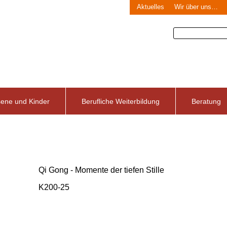
Aktuelles
Wir über uns…
sene und Kinder
Berufliche Weiterbildung
Beratung
Qi Gong - Momente der tiefen Stille
K200-25